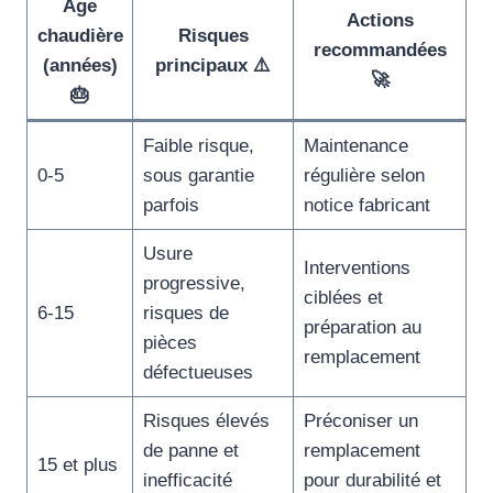
Âge
Actions
chaudière
Risques
recommandées
(années)
principaux ⚠️
🚀
🎂
Faible risque,
Maintenance
0-5
sous garantie
régulière selon
parfois
notice fabricant
Usure
Interventions
progressive,
ciblées et
6-15
risques de
préparation au
pièces
remplacement
défectueuses
Risques élevés
Préconiser un
de panne et
remplacement
15 et plus
inefficacité
pour durabilité et