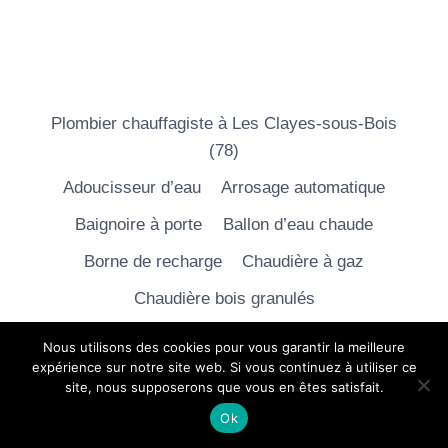
Plombier chauffagiste à Les Clayes-sous-Bois
(78)
Adoucisseur d’eau
Arrosage automatique
Baignoire à porte
Ballon d’eau chaude
Borne de recharge
Chaudière à gaz
Chaudière bois granulés
Chauffage géothermique
Chauffage piscine
Nous utilisons des cookies pour vous garantir la meilleure
expérience sur notre site web. Si vous continuez à utiliser ce
Chauffage solaire
site, nous supposerons que vous en êtes satisfait.
Chauffe-eau thermodynamique
Cheminée
Ok
Climatisation
Dépannage de pompe à chaleur