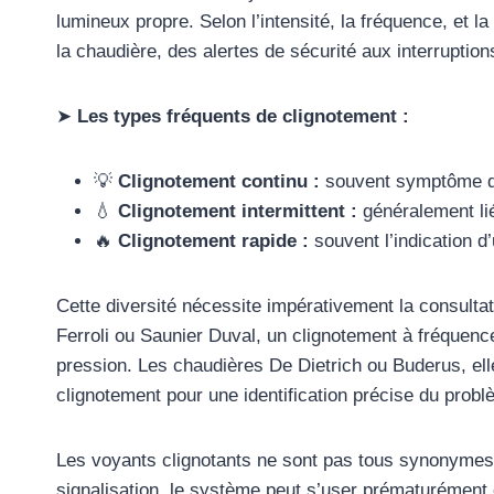
lumineux propre. Selon l’intensité, la fréquence, et la
la chaudière, des alertes de sécurité aux interruption
➤
Les types fréquents de clignotement :
💡
Clignotement continu :
souvent symptôme d’u
💧
Clignotement intermittent :
généralement lié
🔥
Clignotement rapide :
souvent l’indication d
Cette diversité nécessite impérativement la consultat
Ferroli ou Saunier Duval, un clignotement à fréquenc
pression. Les chaudières De Dietrich ou Buderus, ell
clignotement pour une identification précise du probl
Les voyants clignotants ne sont pas tous synonymes
signalisation, le système peut s’user prématurémen