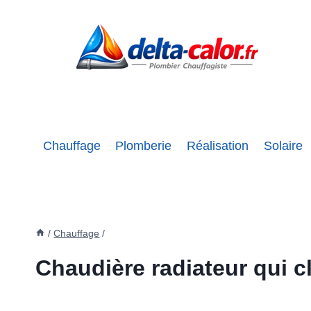
Aller
au
contenu
Chauffage
Plomberie
Réalisation
Solaire
/
Chauffage
/
Chaudière radiateur qui c