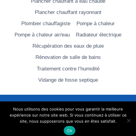
Plancher chauffant à eau chaude
Plancher chauffant rayonnant
Plombier chauffagiste
Pompe à chaleur
Pompe à chaleur air/eau
Radiateur électrique
Récupération des eaux de pluie
Rénovation de salle de bains
Traitement contre l’humidité
Vidange de fosse septique
Nous utilisons des cookies pour vous garantir la meilleure
© 2026 Travaux de l'habitat
Nous contacter
-
expérience sur notre site web. Si vous continuez à utiliser ce
Mentions légales
site, nous supposerons que vous en êtes satisfait.
Ok