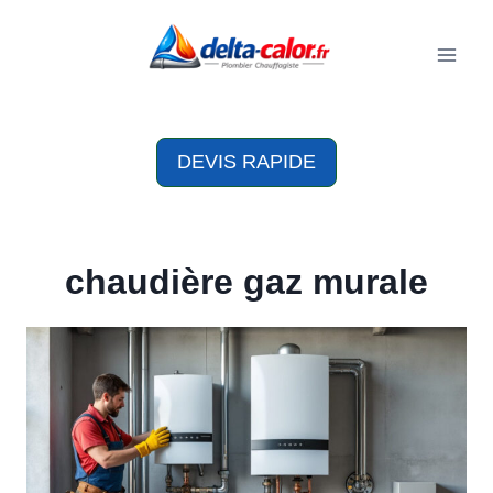
Aller
au
contenu
DEVIS RAPIDE
chaudière gaz murale